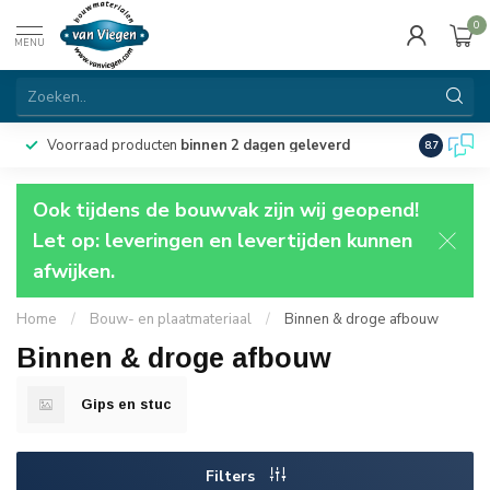
0
MENU
Voorraad producten
binnen 2 dagen geleverd
Particulie
8.7
Ook tijdens de bouwvak zijn wij geopend!
Let op: leveringen en levertijden kunnen
afwijken.
Home
/
Bouw- en plaatmateriaal
/
Binnen & droge afbouw
Binnen & droge afbouw
Gips en stuc
Filters