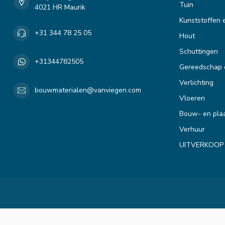
Tuin
4021 HR Maurik
Kunststoffen 
+31 344 78 25 05
Hout
Schuttingen
+31344782505
Gereedschap 
Verlichting
bouwmaterialen@vanviegen.com
Vloeren
Bouw- en plaa
Verhuur
UITVERKOOP