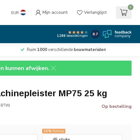
0
Mijn account
Verlanglijst
EUR
8.7
1286
beoordelingen
Ruim
1000
verschillende
bouwmaterialen
en kunnen afwijken.
chinepleister MP75 25 kg
. BTW)
Op bestelling
15%
Korting
45 stuks