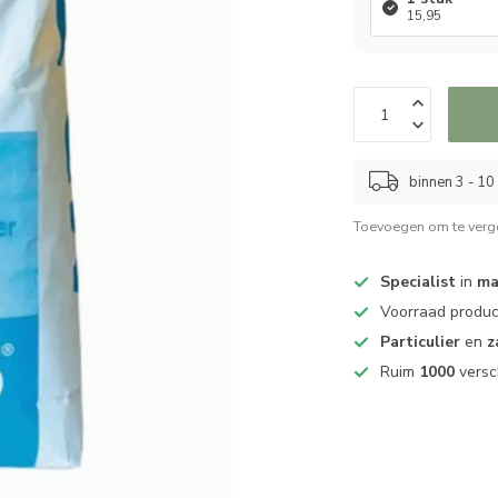
15,95
binnen 3 - 1
Toevoegen om te verge
Specialist
in
ma
Voorraad produ
Particulier
en
z
Ruim
1000
versc