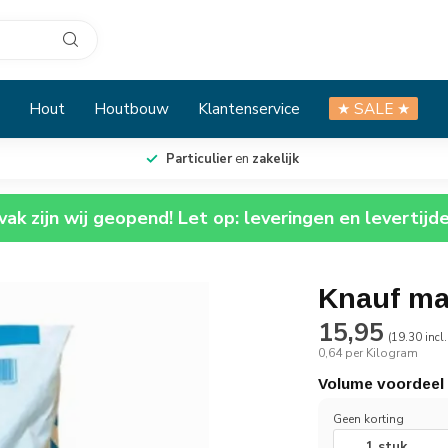
Hout
Houtbouw
Klantenservice
★ SALE ★
Particulier
en
zakelijk
ak zijn wij geopend! Let op: leveringen en levertijd
Knauf ma
15,95
(19.30 incl
0,64 per Kilogram
Volume voordeel
Geen korting
1 stuk