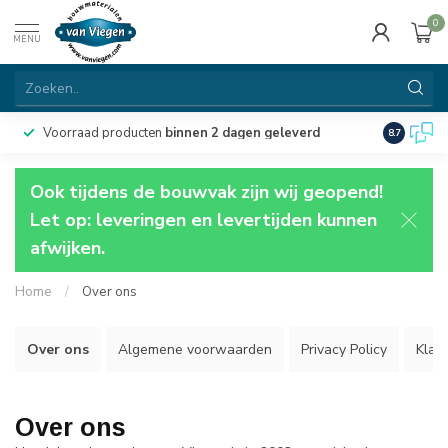
0
MENU
Voorraad producten
binnen 2 dagen geleverd
Particulie
8.7
Ook tijdens de bouwvak zijn wij geopend!
Let op: leveringen en levertijden kunnen
afwijken.
Home
/
Over ons
Over ons
Algemene voorwaarden
Privacy Policy
Klan
Over ons