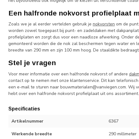
het bijvoorbeeld ook mogelijk om te kiezen uit verschillende coati
Een halfronde nokvorst profielplaat 
Zoals we je al eerder vertelden gebruik je
nokvorsten
om de punt 
worden zowel toegepast bij punt- en zadeldaken met dakpanplate
profielplaten en zorgt dus voor een naadloze afwerking. Onder 
gemonteerd worden die de nok zal beschermen tegen water en 
breedte van 290 mm en zijn 100 mm hoog. De staaldikte bedraagt
Stel je vragen
Voor meer informatie over een halfronde nokvorst of andere
dakm
contact op te nemen met onze klantenservice. Dit kan telefonisch
een e-mail te sturen naar
bouwmaterialen@vanviegen.com
. Wij 
hebt over een halfronde nokvorst profielplaat uit ons assortiment.
Specificaties
Artikelnummer
6367
Werkende breedte
290 millimeter