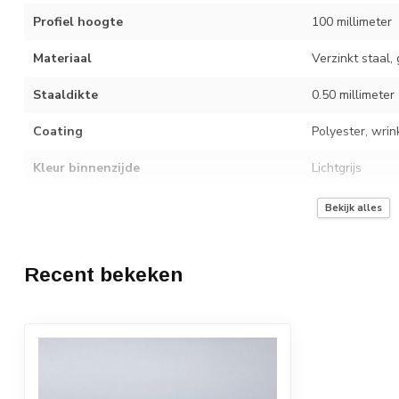
Profiel hoogte
100 millimeter
Materiaal
Verzinkt staal,
Staaldikte
0.50 millimeter
Coating
Polyester, wrin
Kleur binnenzijde
Lichtgrijs
Toepassing
Nokvorst voor p
Bekijk alles
Recent bekeken