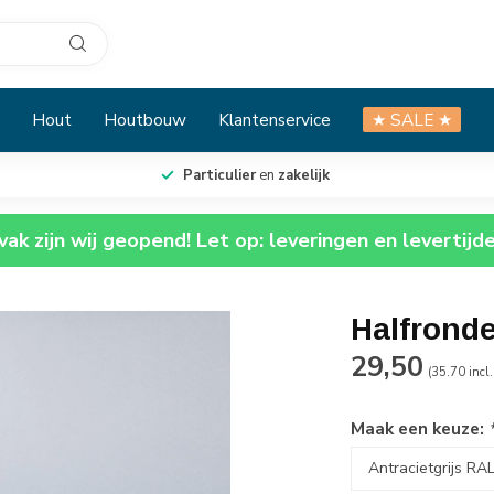
Hout
Houtbouw
Klantenservice
★ SALE ★
Particulier
en
zakelijk
ak zijn wij geopend! Let op: leveringen en levertijd
Halfronde
29,50
(35.70 incl
Maak een keuze: