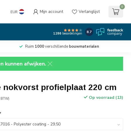
0
Mijn account
Verlanglijst
EUR
8.7
1286
beoordelingen
Ruim
1000
verschillende
bouwmaterialen
en kunnen afwijken.
 nokvorst profielplaat 220 cm
Op voorraad (13)
. BTW)
*