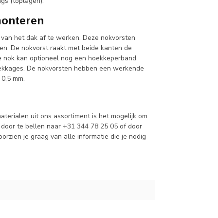
ngs (toplagen).
monteren
van het dak af te werken. Deze nokvorsten
n. De nokvorst raakt met beide kanten de
de nok kan optioneel nog een hoekkeperband
lekkages. De nokvorsten hebben een werkende
 0,5 mm.
aterialen
uit ons assortiment is het mogelijk om
 door te bellen naar +31 344 78 25 05 of door
voorzien je graag van alle informatie die je nodig