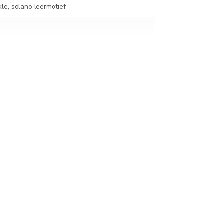
kle, solano leermotief
oor halfrond nokstuk