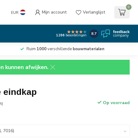
0
Mijn account
Verlanglijst
EUR
8.7
1286
beoordelingen
Ruim
1000
verschillende
bouwmaterialen
en kunnen afwijken.
e eindkap
Op voorraad
W)