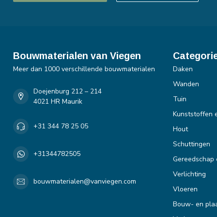
Bouwmaterialen van Viegen
Categori
Meer dan 1000 verschillende bouwmaterialen
Daken
Wanden
Doejenburg 212 – 214
Tuin
4021 HR Maurik
Kunststoffen 
+31 344 78 25 05
Hout
Schuttingen
+31344782505
Gereedschap 
Verlichting
bouwmaterialen@vanviegen.com
Vloeren
Bouw- en plaa