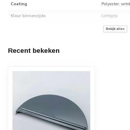
Coating
Polyester, wrin
Kleur binnenzijde
Lichtgrijs
Toepassing
Eindafsluiter v
Bekijk alles
Recent bekeken