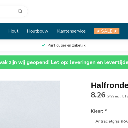
Hout
Houtbouw
Klantenservice
★ SALE ★
Particulier
en
zakelijk
ak zijn wij geopend! Let op: leveringen en levertijd
Halfrond
8,26
(9.99 incl. BT
Kleur:
*