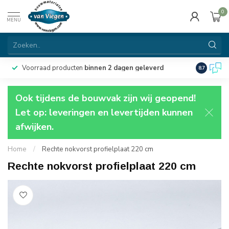
0
MENU
Voorraad producten
binnen 2 dagen geleverd
Particulie
8.7
Ook tijdens de bouwvak zijn wij geopend!
Let op: leveringen en levertijden kunnen
afwijken.
Home
/
Rechte nokvorst profielplaat 220 cm
Rechte nokvorst profielplaat 220 cm