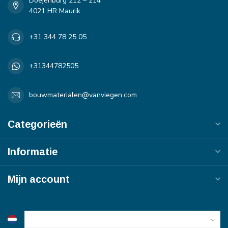
Doejenburg 212 – 214
4021 HR Maurik
+31 344 78 25 05
+31344782505
bouwmaterialen@vanviegen.com
Categorieën
Informatie
Mijn account