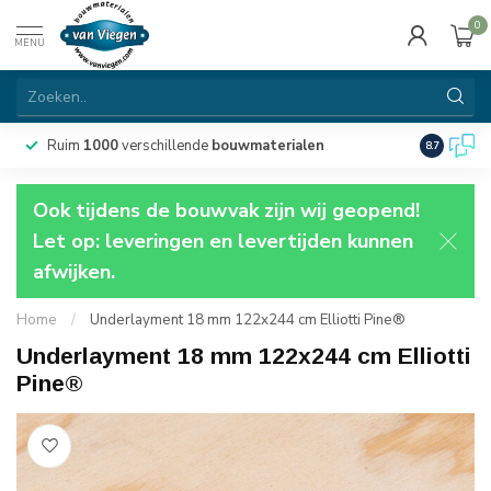
0
MENU
Ruim
1000
verschillende
bouwmaterialen
8.7
Ook tijdens de bouwvak zijn wij geopend!
Let op: leveringen en levertijden kunnen
afwijken.
Home
/
Underlayment 18 mm 122x244 cm Elliotti Pine®
Underlayment 18 mm 122x244 cm Elliotti
Pine®