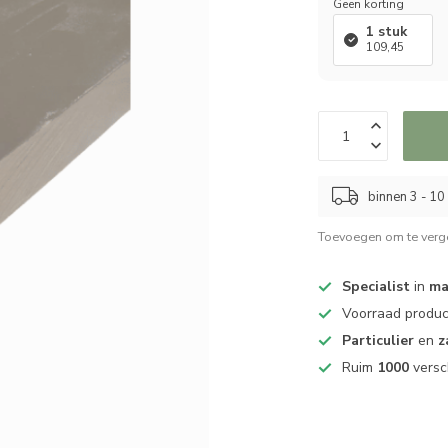
Geen korting
1 stuk
109,45
binnen 3 - 1
Toevoegen om te verge
Specialist
in
ma
Voorraad produ
Particulier
en
z
Ruim
1000
versc