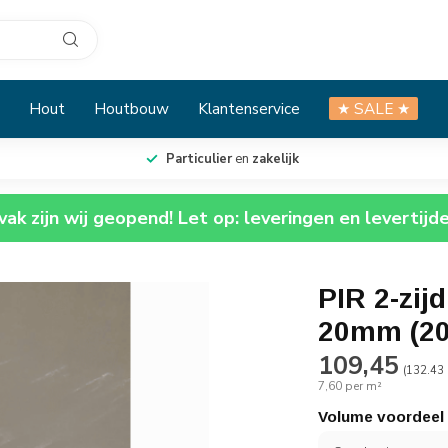
Hout
Houtbouw
Klantenservice
★ SALE ★
Particulier
en
zakelijk
ak zijn wij geopend! Let op: leveringen en levertijd
PIR 2-zij
20mm (20 
109,45
(132.43 
7,60 per m²
Volume voordeel