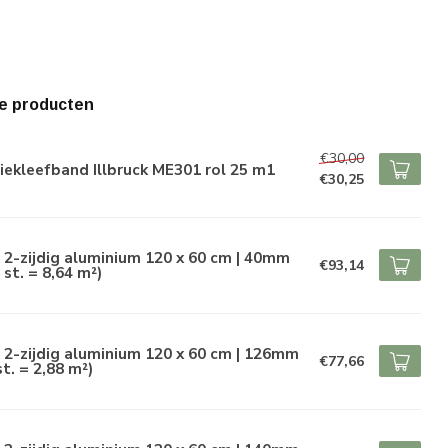
e producten
€30,00
iekleefband Illbruck ME301 rol 25 m1
€30,25
 2-zijdig aluminium 120 x 60 cm | 40mm
€93,14
 st. = 8,64 m²)
 2-zijdig aluminium 120 x 60 cm | 126mm
€77,66
st. = 2,88 m²)