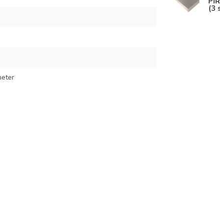
PIR
(3 
meter