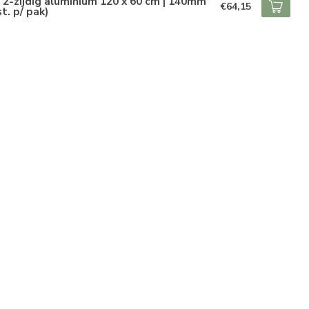
 2-zijdig aluminium 120 x 60 cm | 140mm
€64,15
st. p/ pak)