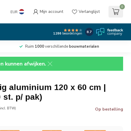
0
Mijn account
Verlanglijst
EUR
8.7
1286
beoordelingen
Ruim
1000
verschillende
bouwmaterialen
en kunnen afwijken.
dig aluminium 120 x 60 cm |
st. p/ pak)
incl. BTW)
Op bestelling