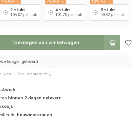
4%
Korting
7%
Korting
12%
Korting
2 stuks
4 stuks
8 stuks
105,07
per stuk
101,79
per stuk
96,32
per stuk
Toevoegen aan winkelwagen
0 werkdagen geleverd
lijken
Deel dit product
atwerk
cten
binnen 2 dagen geleverd
akelijk
hillende
bouwmaterialen