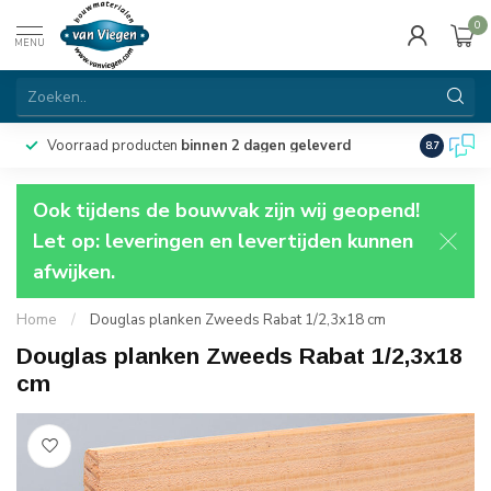
0
MENU
Voorraad producten
binnen 2 dagen geleverd
Particulie
8.7
Ook tijdens de bouwvak zijn wij geopend!
Let op: leveringen en levertijden kunnen
afwijken.
Home
/
Douglas planken Zweeds Rabat 1/2,3x18 cm
Douglas planken Zweeds Rabat 1/2,3x18
cm