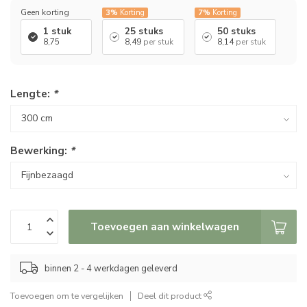
Geen korting
3%
Korting
7%
Korting
1 stuk
25 stuks
50 stuks
8,75
8,49
per stuk
8,14
per stuk
Lengte:
*
Bewerking:
*
Toevoegen aan winkelwagen
binnen 2 - 4 werkdagen geleverd
Toevoegen om te vergelijken
Deel dit product