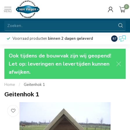
0
MENU
Voorraad producten
binnen 2 dagen geleverd
Particulie
8.7
Ook tijdens de bouwvak zijn wij geopend!
Let op: leveringen en levertijden kunnen
afwijken.
Home
/
Geitenhok 1
Geitenhok 1