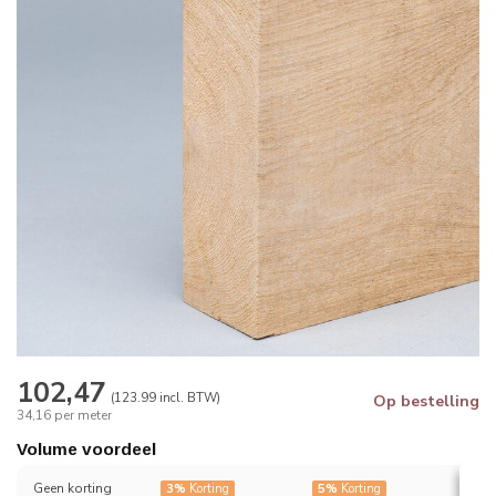
102,47
(123.99 incl. BTW)
Op bestelling
34,16 per meter
Volume voordeel
Geen korting
3%
Korting
5%
Korting
7%
K