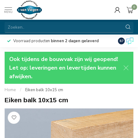
0
MENU
Voorraad producten
binnen 2 dagen geleverd
Particulie
8.7
Ook tijdens de bouwvak zijn wij geopend!
Let op: leveringen en levertijden kunnen
afwijken.
Home
/
Eiken balk 10x15 cm
Eiken balk 10x15 cm