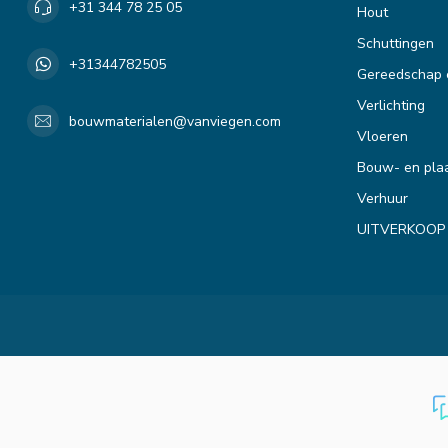
+31 344 78 25 05
Hout
Schuttingen
+31344782505
Gereedschap 
Verlichting
bouwmaterialen@vanviegen.com
Vloeren
Bouw- en plaa
Verhuur
UITVERKOOP