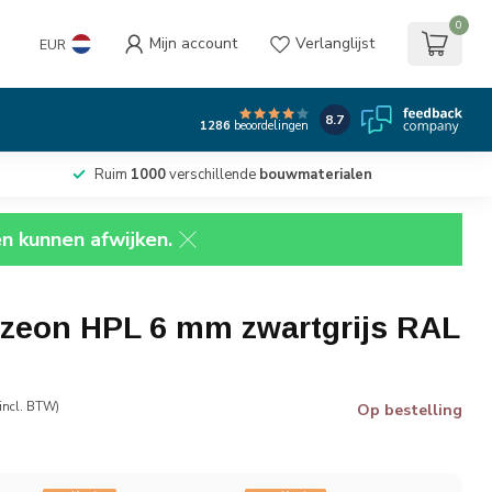
0
Mijn account
Verlanglijst
EUR
8.7
1286
beoordelingen
Ruim
1000
verschillende
bouwmaterialen
en kunnen afwijken.
Izeon HPL 6 mm zwartgrijs RAL
incl. BTW)
Op bestelling