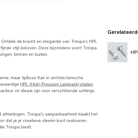
Gerelateerd
t? Ontdek de kracht en elegantie van Trespa's HPL
fijnde stijl beloven. Deze bijzondere soort Trespa
HP
singen, binnen en buiten.
ne, maar tijdloze flair in architectonische
oogwaardige
HPL (High-Pressure Laminate) platen
rdoor ze ideaal zijn voor verschillende settings.
rd afmetingen, Trespa's aanpasbaarheid maakt het
r dat je je creatieve ideeën kunt realiseren,
ie Trespa biedt.