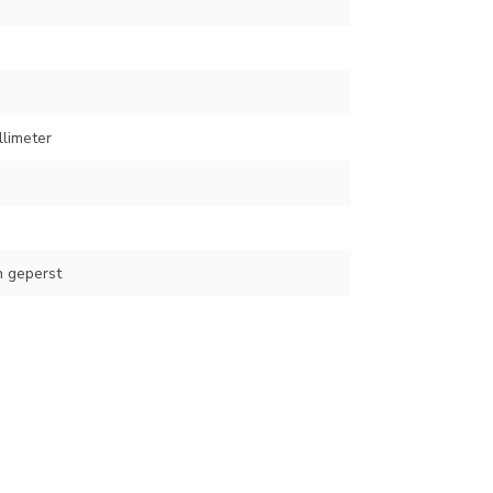
llimeter
 geperst