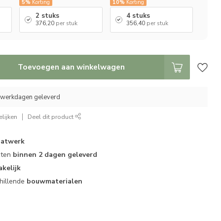
5%
Korting
10%
Korting
2 stuks
4 stuks
376,20
per stuk
356,40
per stuk
Toevoegen aan winkelwagen
0 werkdagen geleverd
lijken
Deel dit product
atwerk
cten
binnen 2 dagen geleverd
akelijk
hillende
bouwmaterialen