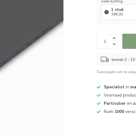
Geen korting
1 stuk
396,00
binnen 3 - 1
Toevoegen om te verge
Specialist
in
ma
Voorraad produ
Particulier
en
z
Ruim
1000
versc