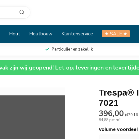
Hout
Houtbouw
Klantenservice
★ SALE ★
Particulier
en
zakelijk
ak zijn wij geopend! Let op: leveringen en levertijd
Trespa® 
7021
396,00
(479.16 
84,88 per m²
Volume voordeel