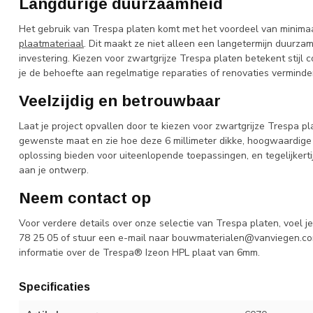
Langdurige duurzaamheid
Het gebruik van Trespa platen komt met het voordeel van minima
plaatmateriaal
. Dit maakt ze niet alleen een langetermijn duurz
investering. Kiezen voor zwartgrijze Trespa platen betekent stijl 
je de behoefte aan regelmatige reparaties of renovaties verminder
Veelzijdig en betrouwbaar
Laat je project opvallen door te kiezen voor zwartgrijze Trespa pl
gewenste maat en zie hoe deze 6 millimeter dikke, hoogwaardige
oplossing bieden voor uiteenlopende toepassingen, en tegelijkert
aan je ontwerp.
Neem contact op
Voor verdere details over onze selectie van Trespa platen, voel j
78 25 05 of stuur een e-mail naar
bouwmaterialen@vanviegen.c
informatie over de Trespa® Izeon HPL plaat van 6mm.
Specificaties