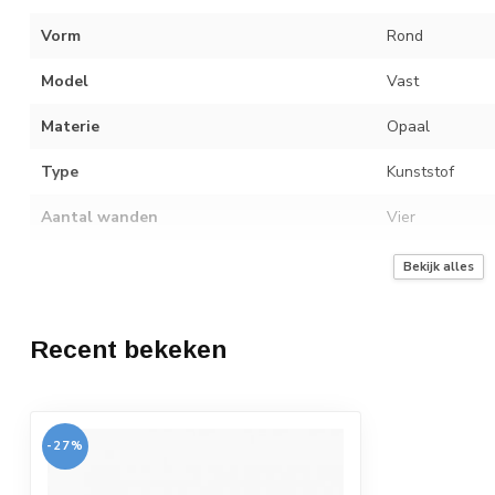
Vorm
Rond
Model
Vast
Materie
Opaal
Type
Kunststof
Aantal wanden
Vier
Isolatiewaarde
1.28 W/m²K
Bekijk alles
Akoestisch dempingsgetal Rw
23 dB
Recent bekeken
Inbraakwerend
Doorvalveilig
Brandklasse
E
-27%
LT-waarde
59 %