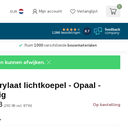
0
Mijn account
Verlanglijst
EUR
8.7
1286
beoordelingen
Ruim
1000
verschillende
bouwmaterialen
en kunnen afwijken.
ylaat lichtkoepel - Opaal -
ig
3
Op bestelling
(292.98 incl. BTW)
*