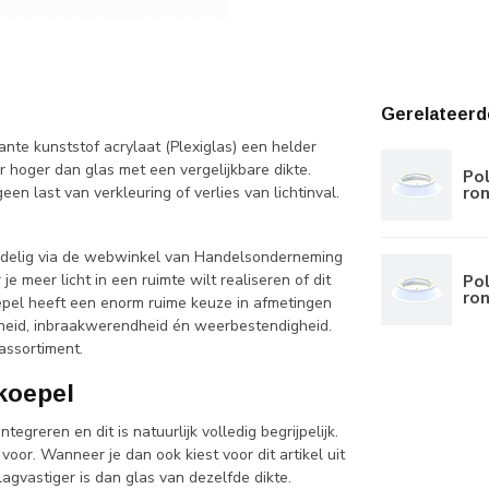
Gerelateerd
nte kunststof acrylaat (Plexiglas) een helder
r hoger dan glas met een vergelijkbare dikte.
Po
ro
en last van verkleuring of verlies van lichtinval.
ordelig via de webwinkel van Handelsonderneming
 meer licht in een ruimte wilt realiseren of dit
Po
ro
oepel heeft een enorm ruime keuze in afmetingen
gheid, inbraakwerendheid én weerbestendigheid.
assortiment.
tkoepel
egreren en dit is natuurlijk volledig begrijpelijk.
oor. Wanneer je dan ook kiest voor dit artikel uit
agvastiger is dan glas van dezelfde dikte.