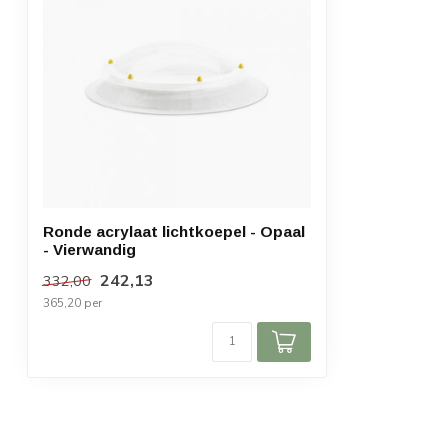
g-waarde
48 %
Ronde acrylaat lichtkoepel - Opaal
- Vierwandig
242,13
332,00
365,20 per