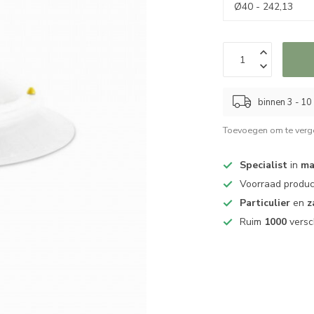
binnen 3 - 1
Toevoegen om te verge
Specialist
in
ma
Voorraad produ
Particulier
en
z
Ruim
1000
versc