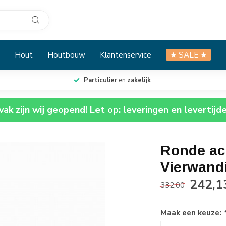
Hout
Houtbouw
Klantenservice
★ SALE ★
Particulier
en
zakelijk
ak zijn wij geopend! Let op: leveringen en levertijd
Ronde acr
Vierwand
242,1
332,00
Maak een keuze: