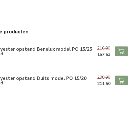
e producten
216,00
lyester opstand Benelux model PO 15/25
nd
157,53
290,00
lyester opstand Duits model PO 15/20
nd
211,50