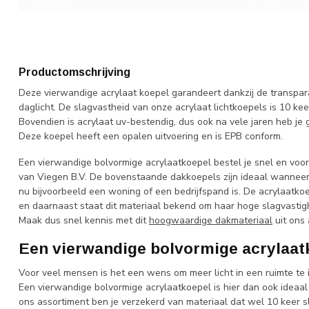
Productomschrijving
Deze vierwandige acrylaat koepel garandeert dankzij de transpara
daglicht. De slagvastheid van onze acrylaat lichtkoepels is 10 kee
Bovendien is acrylaat uv-bestendig, dus ook na vele jaren heb je ge
Deze koepel heeft een opalen uitvoering en is EPB conform.
Een vierwandige bolvormige acrylaatkoepel bestel je snel en vo
van Viegen B.V. De bovenstaande dakkoepels zijn ideaal wanneer je
nu bijvoorbeeld een woning of een bedrijfspand is. De acrylaatk
en daarnaast staat dit materiaal bekend om haar hoge slagvasti
Maak dus snel kennis met dit
hoogwaardige dakmateriaal
uit ons 
Een vierwandige bolvormige acrylaa
Voor veel mensen is het een wens om meer licht in een ruimte te int
Een vierwandige bolvormige acrylaatkoepel is hier dan ook ideaal v
ons assortiment ben je verzekerd van materiaal dat wel 10 keer sl