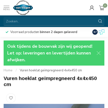
0
MENU
Voorraad producten
binnen 2 dagen geleverd
Particulie
8.7
Ook tijdens de bouwvak zijn wij geopend!
Let op: leveringen en levertijden kunnen
afwijken.
Home
/
Vuren hoeklat geïmpregneerd 4x4x450 cm
Vuren hoeklat geïmpregneerd 4x4x450
cm