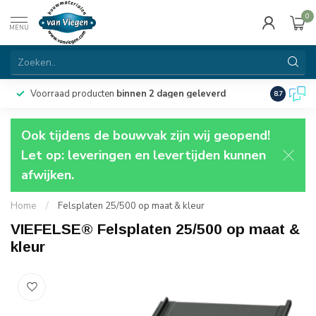
0
MENU
Voorraad producten
binnen 2 dagen geleverd
Particulie
8.7
Ook tijdens de bouwvak zijn wij geopend!
Let op: leveringen en levertijden kunnen
afwijken.
Home
/
Felsplaten 25/500 op maat & kleur
VIEFELSE® Felsplaten 25/500 op maat &
kleur