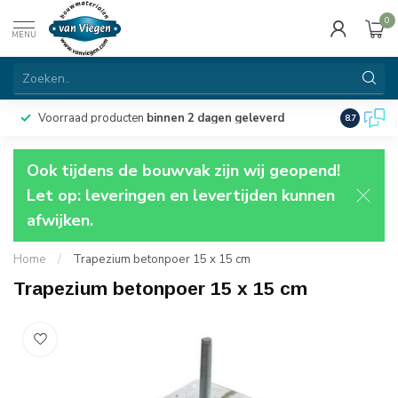
0
MENU
Voorraad producten
binnen 2 dagen geleverd
Particulie
8.7
Ook tijdens de bouwvak zijn wij geopend!
Let op: leveringen en levertijden kunnen
afwijken.
Home
/
Trapezium betonpoer 15 x 15 cm
Trapezium betonpoer 15 x 15 cm