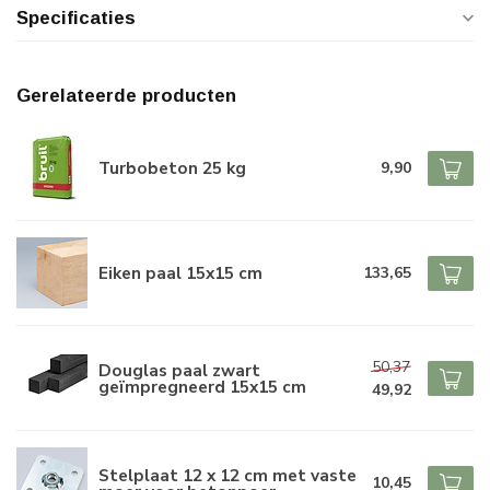
Specificaties
Gerelateerde producten
Turbobeton 25 kg
9,90
Eiken paal 15x15 cm
133,65
50,37
Douglas paal zwart
geïmpregneerd 15x15 cm
49,92
Stelplaat 12 x 12 cm met vaste
10,45