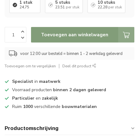
1 stuk
5 stuks
10 stuks
24,75
23,51
per stuk
22,28
per stuk
Toevoegen aan winkelwagen
voor 12:00 uur besteld = binnen 1 - 2 werkdag geleverd
Toevoegen om te vergelijken
Deel dit product
Specialist
in
maatwerk
Voorraad producten
binnen 2 dagen geleverd
Particulier
en
zakelijk
Ruim
1000
verschillende
bouwmaterialen
Productomschrijving