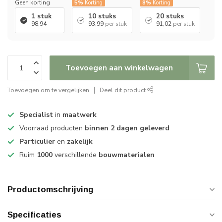
Geen korting
5%
Korting
8%
Korting
1 stuk
10 stuks
20 stuks
98,94
93,99
per stuk
91,02
per stuk
Toevoegen aan winkelwagen
Toevoegen om te vergelijken
Deel dit product
Specialist
in
maatwerk
Voorraad producten
binnen 2 dagen geleverd
Particulier
en
zakelijk
Ruim
1000
verschillende
bouwmaterialen
Productomschrijving
Specificaties