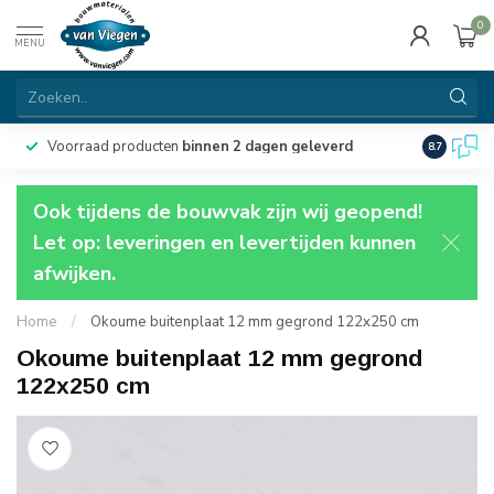
0
MENU
Voorraad producten
binnen 2 dagen geleverd
Particulie
8.7
Ook tijdens de bouwvak zijn wij geopend!
Let op: leveringen en levertijden kunnen
afwijken.
Home
/
Okoume buitenplaat 12 mm gegrond 122x250 cm
Okoume buitenplaat 12 mm gegrond
122x250 cm