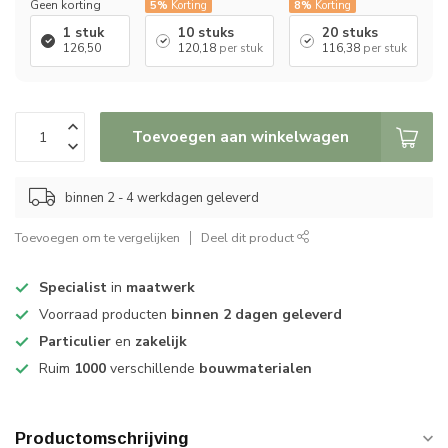
Geen korting
5%
Korting
8%
Korting
1 stuk
10 stuks
20 stuks
126,50
120,18
per stuk
116,38
per stuk
Toevoegen aan winkelwagen
binnen 2 - 4 werkdagen geleverd
Toevoegen om te vergelijken
Deel dit product
Specialist
in
maatwerk
Voorraad producten
binnen 2 dagen geleverd
Particulier
en
zakelijk
Ruim
1000
verschillende
bouwmaterialen
Productomschrijving