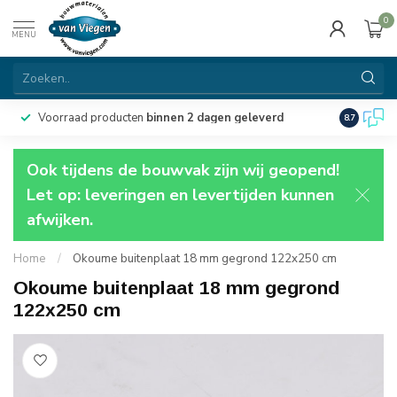
0
MENU
Voorraad producten
binnen 2 dagen geleverd
Particulie
8.7
Ook tijdens de bouwvak zijn wij geopend!
Let op: leveringen en levertijden kunnen
afwijken.
Home
/
Okoume buitenplaat 18 mm gegrond 122x250 cm
Okoume buitenplaat 18 mm gegrond
122x250 cm