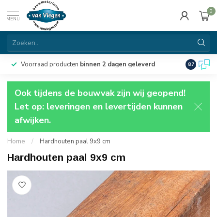
0
MENU
Voorraad producten
binnen 2 dagen geleverd
Particulie
8.7
Ook tijdens de bouwvak zijn wij geopend!
Let op: leveringen en levertijden kunnen
afwijken.
Home
/
Hardhouten paal 9x9 cm
Hardhouten paal 9x9 cm