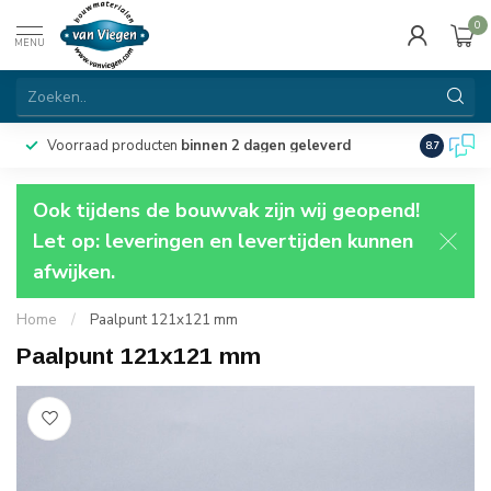
0
MENU
Voorraad producten
binnen 2 dagen geleverd
Particulie
8.7
Ook tijdens de bouwvak zijn wij geopend!
Let op: leveringen en levertijden kunnen
afwijken.
Home
/
Paalpunt 121x121 mm
Paalpunt 121x121 mm