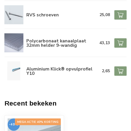
RVS schroeven
25,08
Polycarbonaat kanaalplaat
43,13
32mm helder 9-wandig
Aluminium Klick® opvulprofiel
2,65
Y10
Recent bekeken
MEGA ACTIE 40% KORTING
-40%