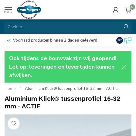
0
MENU
Voorraad producten
binnen 2 dagen geleverd
Particulie
8.7
Ook tijdens de bouwvak zijn wij geopend!
Let op: leveringen en levertijden kunnen
afwijken.
Home
/
Aluminium Klick® tussenprofiel 16-32 mm - ACTIE
Aluminium Klick® tussenprofiel 16-32
mm - ACTIE