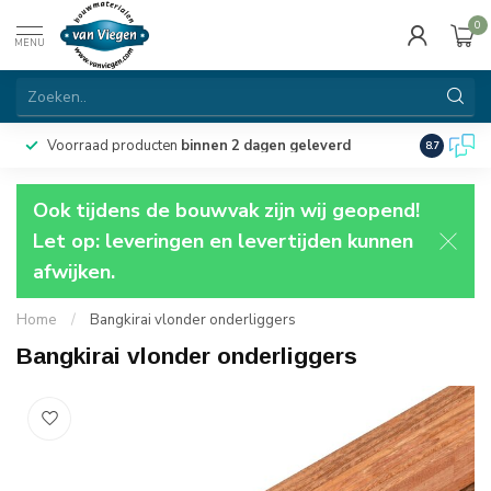
0
MENU
Voorraad producten
binnen 2 dagen geleverd
Particulie
8.7
Ook tijdens de bouwvak zijn wij geopend!
Let op: leveringen en levertijden kunnen
afwijken.
Home
/
Bangkirai vlonder onderliggers
Bangkirai vlonder onderliggers