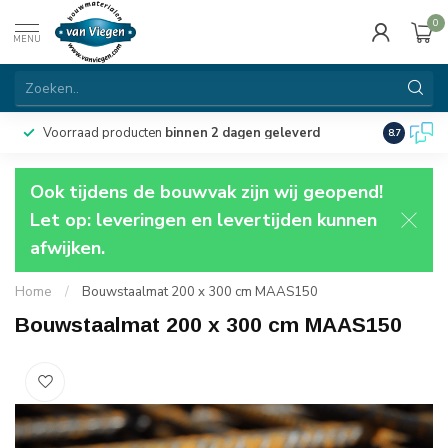
0
MENU
Voorraad producten
binnen 2 dagen geleverd
Particulie
8.7
Ook tijdens de bouwvak zijn wij geopend!
Let op: leveringen en levertijden kunnen
afwijken.
Home
/
Bouwstaalmat 200 x 300 cm MAAS150
Bouwstaalmat 200 x 300 cm MAAS150