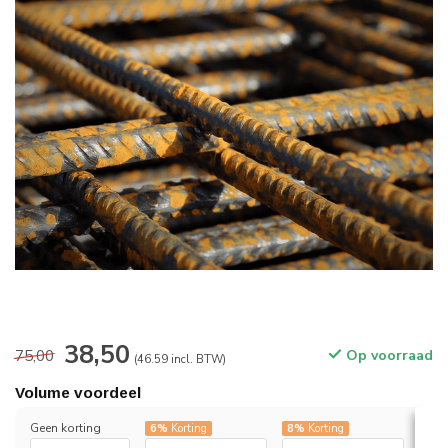
38,50
75,00
Op voorraad
(46.59 incl. BTW)
Volume voordeel
Geen korting
6%
Korting
8%
Korting
12