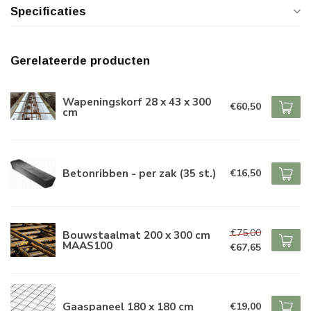
Specificaties
Gerelateerde producten
Wapeningskorf 28 x 43 x 300
€60,50
cm
Betonribben - per zak (35 st.)
€16,50
€75,00
Bouwstaalmat 200 x 300 cm
MAAS100
€67,65
Gaaspaneel 180 x 180 cm
€19,00