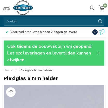
0
MENU
Voorraad producten
binnen 2 dagen geleverd
Particulie
8.7
Ook tijdens de bouwvak zijn wij geopend!
Let op: leveringen en levertijden kunnen
afwijken.
Home
/
Plexiglas 6 mm helder
Plexiglas 6 mm helder