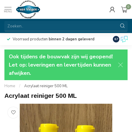
0
MENU
Voorraad producten
binnen 2 dagen geleverd
Particulie
8.7
Ook tijdens de bouwvak zijn wij geopend!
Let op: leveringen en levertijden kunnen
afwijken.
Home
/
Acrylaat reiniger 500 ML
Acrylaat reiniger 500 ML