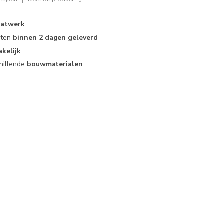
atwerk
cten
binnen 2 dagen geleverd
akelijk
hillende
bouwmaterialen