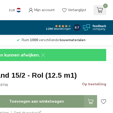
0
Mijn account
Verlanglijst
EUR
8.7
1286
beoordelingen
Ruim
1000
verschillende
bouwmaterialen
en kunnen afwijken.
d 15/2 - Rol (12.5 m1)
Op bestelling
. BTW)
Toevoegen aan winkelwagen
lijken
Deel dit product