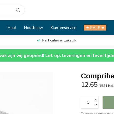
Hout
Houtbouw
Klantenservice
★ SALE ★
Particulier
en
zakelijk
ak zijn wij geopend! Let op: leveringen en levertijd
Compriban
12,65
(15.31 incl
Toevoegen om te verge