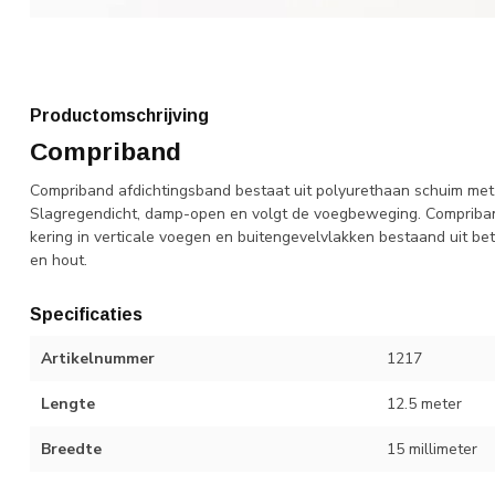
Productomschrijving
Compriband
Compriband afdichtingsband bestaat uit polyurethaan schuim met
Slagregendicht, damp-open en volgt de voegbeweging. Compriband
kering in verticale voegen en buitengevelvlakken bestaand uit be
en hout.
Specificaties
Artikelnummer
1217
Lengte
12.5 meter
Breedte
15 millimeter