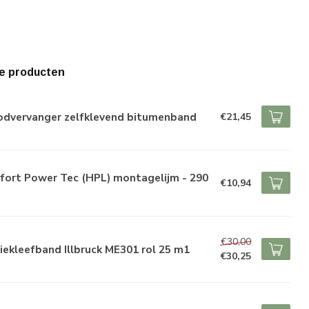
e producten
odvervanger zelfklevend bitumenband
€21,45
fort Power Tec (HPL) montagelijm - 290
€10,94
€30,00
iekleefband Illbruck ME301 rol 25 m1
€30,25