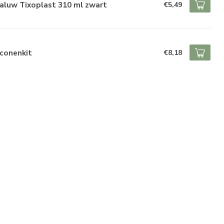
aluw Tixoplast 310 ml zwart
€5,49
iconenkit
€8,18