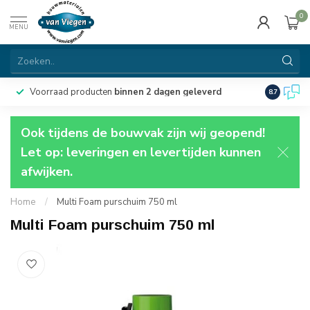
0
MENU
Voorraad producten
binnen 2 dagen geleverd
Particulie
8.7
Ook tijdens de bouwvak zijn wij geopend!
Let op: leveringen en levertijden kunnen
afwijken.
Home
/
Multi Foam purschuim 750 ml
Multi Foam purschuim 750 ml