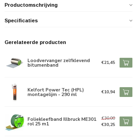
Productomschrijving
Specificaties
Gerelateerde producten
Loodvervanger zelfklevend
€21,45
bitumenband
Kelfort Power Tec (HPL)
€10,94
montagelijm - 290 ml
€30,00
Foliekleefband Illbruck ME301
rol 25 m1
€30,25