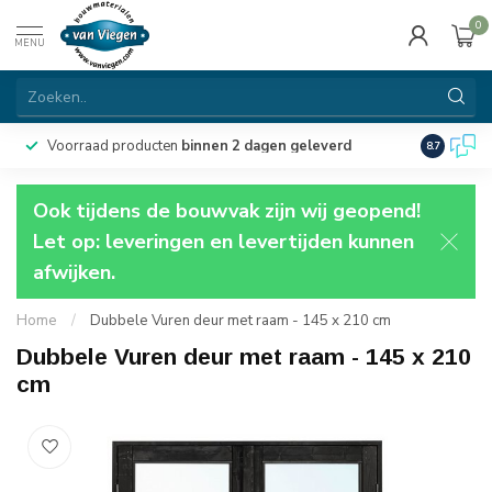
0
MENU
Voorraad producten
binnen 2 dagen geleverd
Particulie
8.7
Ook tijdens de bouwvak zijn wij geopend!
Let op: leveringen en levertijden kunnen
afwijken.
Home
/
Dubbele Vuren deur met raam - 145 x 210 cm
Dubbele Vuren deur met raam - 145 x 210
cm