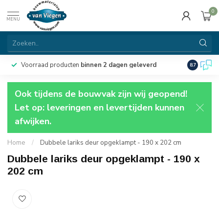
0
MENU
Voorraad producten
binnen 2 dagen geleverd
Particulie
8.7
Ook tijdens de bouwvak zijn wij geopend!
Let op: leveringen en levertijden kunnen
afwijken.
Home
/
Dubbele lariks deur opgeklampt - 190 x 202 cm
Dubbele lariks deur opgeklampt - 190 x
202 cm