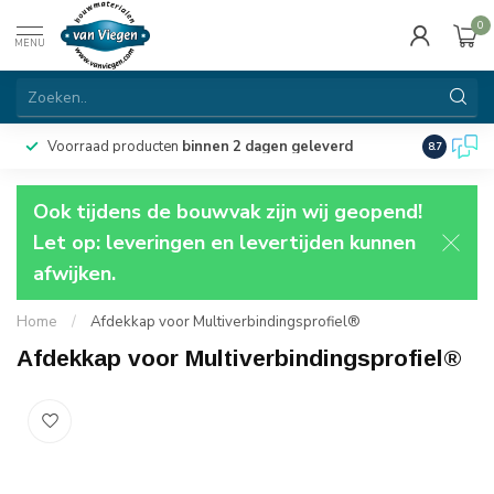
0
MENU
Voorraad producten
binnen 2 dagen geleverd
Particulie
8.7
Ook tijdens de bouwvak zijn wij geopend!
Let op: leveringen en levertijden kunnen
afwijken.
Home
/
Afdekkap voor Multiverbindingsprofiel®
Afdekkap voor Multiverbindingsprofiel®