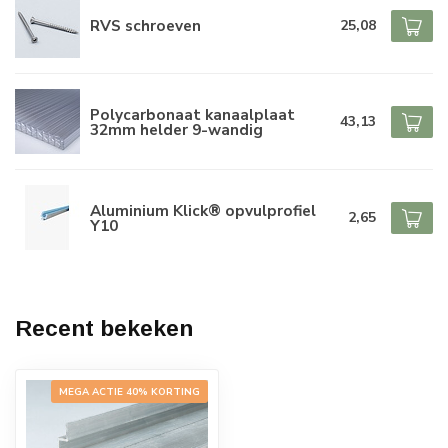
RVS schroeven
25,08
Polycarbonaat kanaalplaat
43,13
32mm helder 9-wandig
Aluminium Klick® opvulprofiel
2,65
Y10
Recent bekeken
MEGA ACTIE 40% KORTING