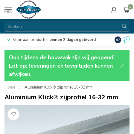
0
MENU
Voorraad producten
binnen 2 dagen geleverd
Particulie
8.7
Ook tijdens de bouwvak zijn wij geopend!
Let op: leveringen en levertijden kunnen
afwijken.
Home
/
Aluminium Klick® zijprofiel 16-32 mm
Aluminium Klick® zijprofiel 16-32 mm