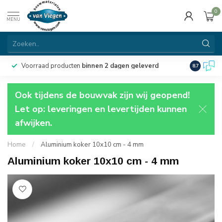
0
MENU
Voorraad producten
binnen 2 dagen geleverd
Particulie
8.7
Ook tijdens de bouwvak zijn wij geopend!
Let op: leveringen en levertijden kunnen
afwijken.
Home
/
Aluminium koker 10x10 cm - 4 mm
Aluminium koker 10x10 cm - 4 mm