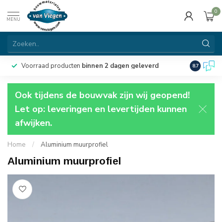
0
MENU
Voorraad producten
binnen 2 dagen geleverd
Particulie
8.7
Ook tijdens de bouwvak zijn wij geopend!
Let op: leveringen en levertijden kunnen
afwijken.
Home
/
Aluminium muurprofiel
Aluminium muurprofiel