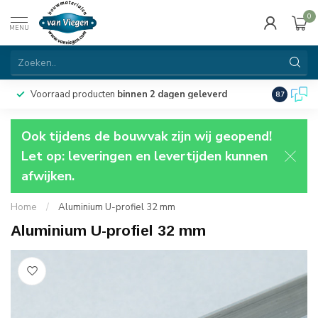
0
MENU
Voorraad producten
binnen 2 dagen geleverd
Particulie
8.7
Ook tijdens de bouwvak zijn wij geopend!
Let op: leveringen en levertijden kunnen
afwijken.
Home
/
Aluminium U-profiel 32 mm
Aluminium U-profiel 32 mm