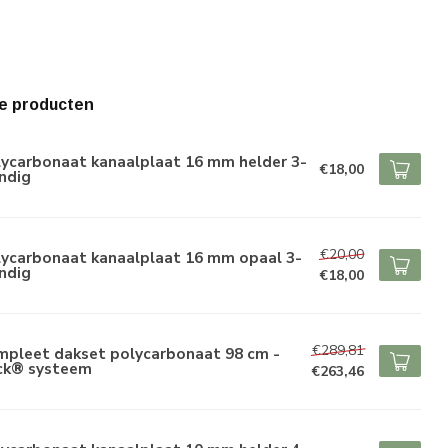
e producten
lycarbonaat kanaalplaat 16 mm helder 3-
€18,00
ndig
€20,00
lycarbonaat kanaalplaat 16 mm opaal 3-
ndig
€18,00
€289,81
mpleet dakset polycarbonaat 98 cm -
ick® systeem
€263,46