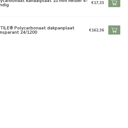
lycarbonaat kanaalplaat 10 mm helder 4-
€17,33
ndig
ETILE® Polycarbonaat dakpanplaat
€162,36
ansparant 24/1200