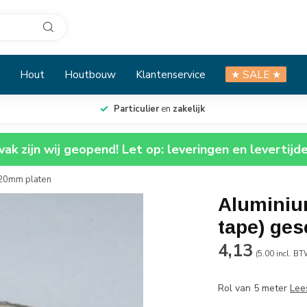
Hout
Houtbouw
Klantenservice
★ SALE ★
Particulier
en
zakelijk
ak zijn wij geopend! Let op: leveringen en levertijd
0-20mm platen
Aluminium
tape) ges
4,13
(5.00 incl. BT
Rol van 5 meter
Lee