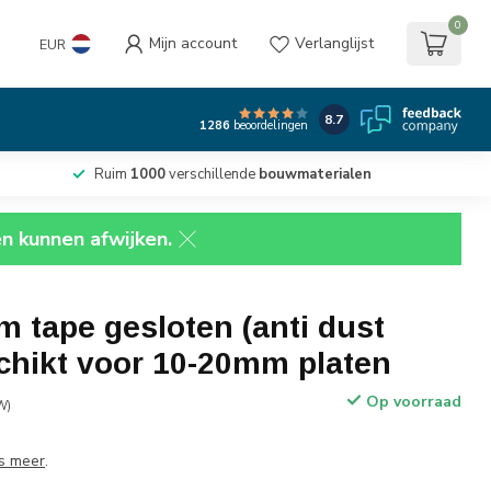
0
Mijn account
Verlanglijst
EUR
8.7
1286
beoordelingen
Ruim
1000
verschillende
bouwmaterialen
en kunnen afwijken.
 tape gesloten (anti dust
chikt voor 10-20mm platen
Op voorraad
W)
s meer
.