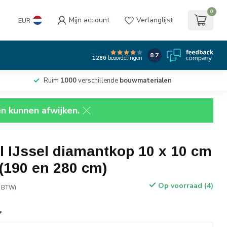
0
Mijn account
Verlanglijst
EUR
8.7
1286
beoordelingen
Ruim
1000
verschillende
bouwmaterialen
en kunnen afwijken.
 IJssel diamantkop 10 x 10 cm
 (190 en 280 cm)
Op voorraad (4)
. BTW)
*