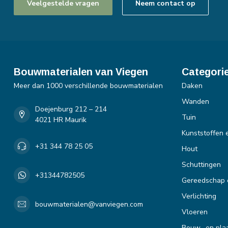
Veelgestelde vragen
Neem contact op
Bouwmaterialen van Viegen
Categori
Meer dan 1000 verschillende bouwmaterialen
Daken
Wanden
Doejenburg 212 – 214
Tuin
4021 HR Maurik
Kunststoffen 
+31 344 78 25 05
Hout
Schuttingen
+31344782505
Gereedschap 
Verlichting
bouwmaterialen@vanviegen.com
Vloeren
Bouw- en plaa