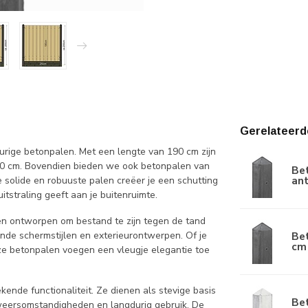
Gerelateerd
eurige betonpalen. Met een lengte van 190 cm zijn
90 cm. Bovendien bieden we ook betonpalen van
Be
ant
solide en robuuste palen creëer je een schutting
itstraling geeft aan je buitenruimte.
en ontworpen om bestand te zijn tegen de tand
lende schermstijlen en exterieurontwerpen. Of je
Be
cm 
deze betonpalen voegen een vleugje elegantie toe
nde functionaliteit. Ze dienen als stevige basis
Be
 weersomstandigheden en langdurig gebruik. De