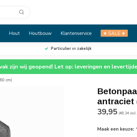
Hout
Houtbouw
Klantenservice
★ SALE ★
Particulier
en
zakelijk
ak zijn wij geopend! Let op: leveringen en levertijd
280 cm)
Betonpaal
antraciet
39,95
(48.34 incl
Maak een keuze: