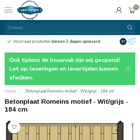
0
MENU
Voorraad producten
binnen 2 dagen geleverd
Particulie
8.7
Ook tijdens de bouwvak zijn wij geopend!
Let op: leveringen en levertijden kunnen
afwijken.
Home
/
Betonplaat Romeins motief - Wit/grijs - 184 cm
Betonplaat Romeins motief - Wit/grijs -
184 cm