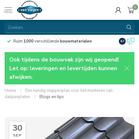
0
MENU
Ruim
1000
verschillende
bouwmaterialen
8.7
Ook tijdens de bouwvak zijn wij geopend!
Let op: leveringen en levertijden kunnen
afwijken.
Home
/
Een handig stappenplan voor het monteren van
dakpanplaten
/
Blogs en tips
30
SEP