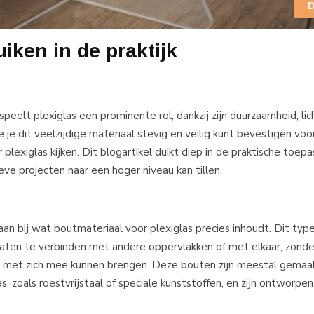
D
uiken in de praktijk
elt plexiglas een prominente rol, dankzij zijn duurzaamheid, lic
 je dit veelzijdige materiaal stevig en veilig kunt bevestigen voor
lexiglas kijken. Dit blogartikel duikt diep in de praktische toep
eve projecten naar een hoger niveau kan tillen.
aan bij wat boutmateriaal voor
plexiglas
precies inhoudt. Dit typ
laten te verbinden met andere oppervlakken of met elkaar, zonder
n met zich mee kunnen brengen. Deze bouten zijn meestal gemaa
, zoals roestvrijstaal of speciale kunststoffen, en zijn ontworpe