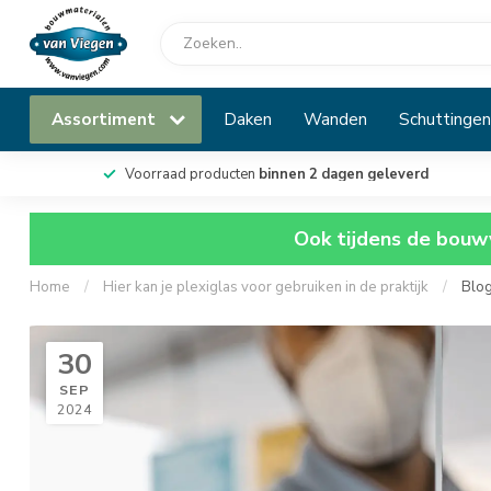
Assortiment
Daken
Wanden
Schuttingen
Voorraad producten
binnen 2 dagen geleverd
Ook tijdens de bouwv
Home
/
Hier kan je plexiglas voor gebruiken in de praktijk
/
Blog
30
SEP
2024