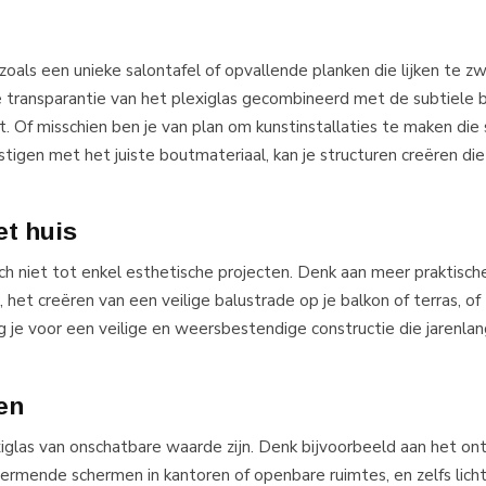
zoals een unieke salontafel of opvallende planken die lijken te 
e transparantie van het plexiglas gecombineerd met de subtiele 
st. Of misschien ben je van plan om kunstinstallaties te maken di
estigen met het juiste boutmateriaal, kan je structuren creëren di
et huis
ch niet tot enkel esthetische projecten. Denk aan meer praktisch
het creëren van een veilige balustrade op je balkon of terras, of 
g je voor een veilige en weersbestendige constructie die jarenla
en
iglas van onschatbare waarde zijn. Denk bijvoorbeeld aan het o
ermende schermen in kantoren of openbare ruimtes, en zelfs lich