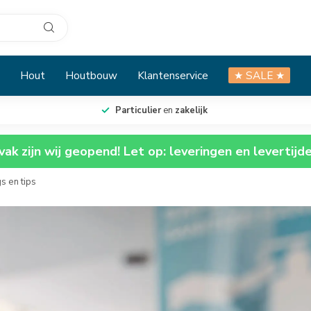
Hout
Houtbouw
Klantenservice
★ SALE ★
Particulier
en
zakelijk
ak zijn wij geopend! Let op: leveringen en levertijd
s en tips