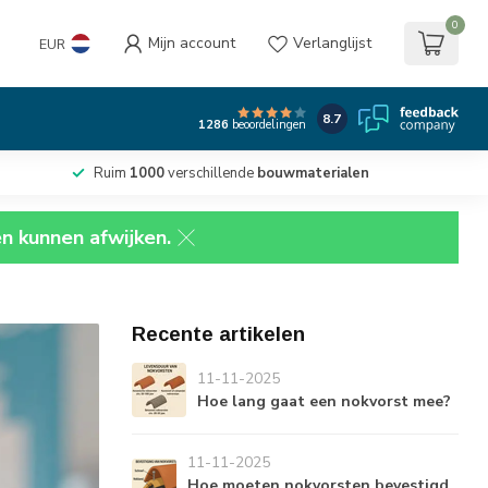
0
Mijn account
Verlanglijst
EUR
8.7
1286
beoordelingen
Ruim
1000
verschillende
bouwmaterialen
en kunnen afwijken.
Recente artikelen
11-11-2025
Hoe lang gaat een nokvorst mee?
11-11-2025
Hoe moeten nokvorsten bevestigd