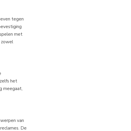
zweven tegen
bevestiging
e spelen met
e zowel
e
zelfs het
ng meegaat,
ntwerpen van
treclames. De