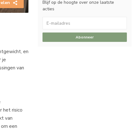
Blijf op de hoogte over onze laatste
elen
acties
Abonneer
htgewicht, en
 je
assingen van
e
 het risico
kt van
n om een