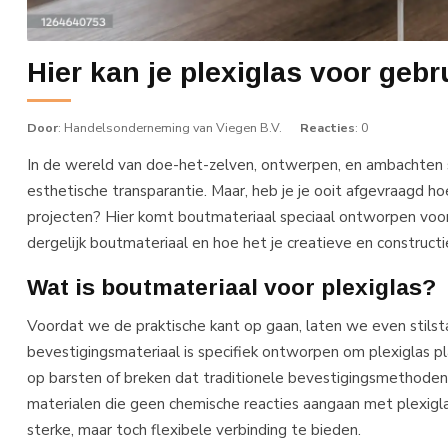
Hier kan je plexiglas voor gebr
Door
: Handelsonderneming van Viegen B.V.
Reacties
: 0
In de wereld van doe-het-zelven, ontwerpen, en ambachten spe
esthetische transparantie. Maar, heb je je ooit afgevraagd hoe
projecten? Hier komt boutmateriaal speciaal ontworpen voor p
dergelijk boutmateriaal en hoe het je creatieve en constructi
Wat is boutmateriaal voor plexiglas?
Voordat we de praktische kant op gaan, laten we even stilst
bevestigingsmateriaal is specifiek ontworpen om plexiglas p
op barsten of breken dat traditionele bevestigingsmethode
materialen die geen chemische reacties aangaan met plexiglas
sterke, maar toch flexibele verbinding te bieden.