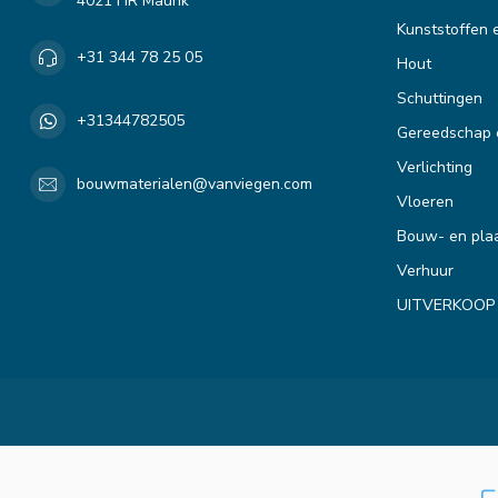
4021 HR Maurik
Kunststoffen 
+31 344 78 25 05
Hout
Schuttingen
+31344782505
Gereedschap 
Verlichting
bouwmaterialen@vanviegen.com
Vloeren
Bouw- en plaa
Verhuur
UITVERKOOP