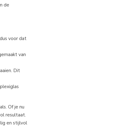
an de
 dus voor dat
l gemaakt van
aaien. Dit
plexiglas
ls. Of je nu
ol resultaat.
g en stijlvol