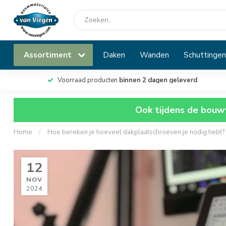
Assortiment
Daken
Wanden
Schuttingen
Voorraad producten
binnen 2 dagen geleverd
Ook tijdens de bouwv
Home
/
Hoe bereken je hoeveel dakplaatschroeven je nodig hebt?
12
NOV
2024