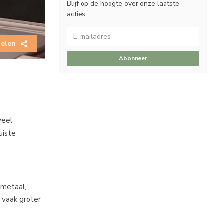
Blijf op de hoogte over onze laatste
acties
elen
Abonneer
veel
uiste
(metaal,
d vaak groter