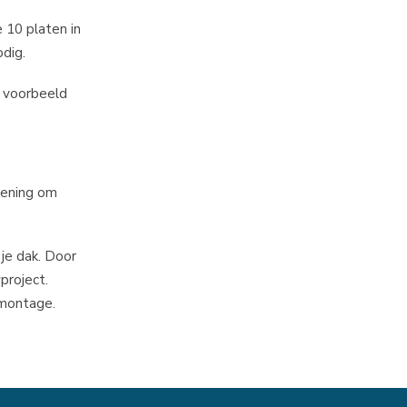
 10 platen in
dig.
s voorbeeld
kening om
 je dak. Door
project.
 montage.