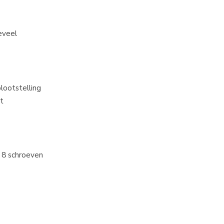
eveel
blootstelling
dt
d 8 schroeven