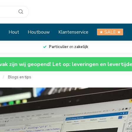
Hout
Houtbouw
Klantenservice
★ SALE ★
Particulier
en
zakelijk
ak zijn wij geopend! Let op: leveringen en levertijd
/
Blogs en tips