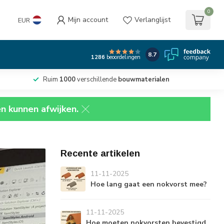
0
Mijn account
Verlanglijst
EUR
8.7
1286
beoordelingen
Ruim
1000
verschillende
bouwmaterialen
en kunnen afwijken.
Recente artikelen
11-11-2025
Hoe lang gaat een nokvorst mee?
11-11-2025
Hoe moeten nokvorsten bevestigd