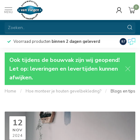
0
MENU
Voorraad producten
binnen 2 dagen geleverd
Particulie
8.7
Ook tijdens de bouwvak zijn wij geopend!
Let op: leveringen en levertijden kunnen
afwijken.
Home
/
Hoe monteer je houten gevelbekleding?
/
Blogs en tips
12
NOV
2024