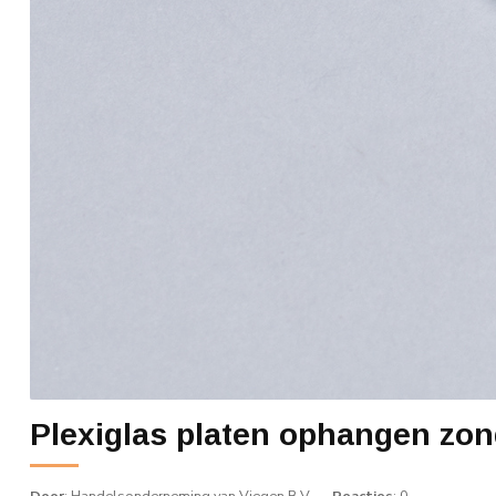
Plexiglas platen ophangen zond
Door
: Handelsonderneming van Viegen B.V.
Reacties
: 0