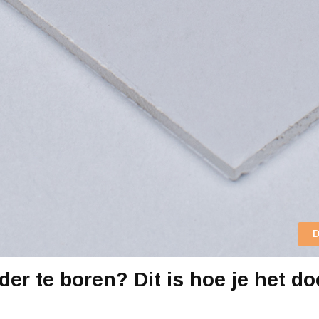
D
er te boren? Dit is hoe je het do