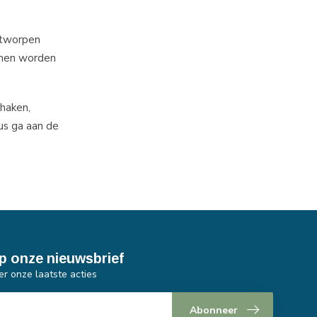
ntworpen
unnen worden
 haken,
us ga aan de
p onze nieuwsbrief
er onze laatste acties
Abonneer