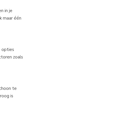
n in je
ok maar één
e opties
ctoren zoals
choon te
roog is