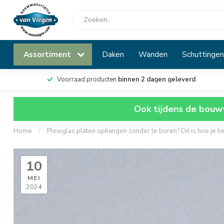
Assortiment
Daken
Wanden
Schuttingen
Voorraad producten
binnen 2 dagen geleverd
Ook tijdens de bouwv
Home
/
Plexiglas platen ophangen zonder te boren? Dit is hoe je h
10
MEI
2024