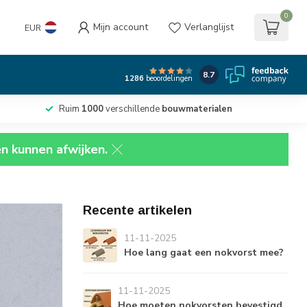
0
Mijn account
Verlanglijst
EUR
8.7
1286
beoordelingen
Ruim
1000
verschillende
bouwmaterialen
en kunnen afwijken.
Recente artikelen
11-11-2025
Hoe lang gaat een nokvorst mee?
11-11-2025
Hoe moeten nokvorsten bevestigd