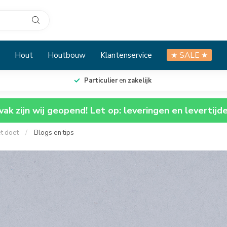
Hout
Houtbouw
Klantenservice
★ SALE ★
Particulier
en
zakelijk
ak zijn wij geopend! Let op: leveringen en levertijd
et doet
/
Blogs en tips