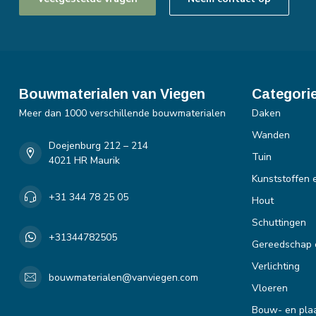
Bouwmaterialen van Viegen
Categori
Meer dan 1000 verschillende bouwmaterialen
Daken
Wanden
Doejenburg 212 – 214
Tuin
4021 HR Maurik
Kunststoffen 
+31 344 78 25 05
Hout
Schuttingen
+31344782505
Gereedschap 
Verlichting
bouwmaterialen@vanviegen.com
Vloeren
Bouw- en plaa