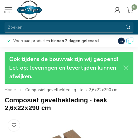
0
MENU
Voorraad producten
binnen 2 dagen geleverd
Particulie
8.7
Ook tijdens de bouwvak zijn wij geopend!
Let op: leveringen en levertijden kunnen
afwijken.
Home
/
Composiet gevelbekleding - teak 2,6x22x290 cm
Composiet gevelbekleding - teak
2,6x22x290 cm