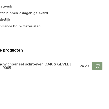
atwerk
cten
binnen 2 dagen geleverd
akelijk
hillende
bouwmaterialen
e producten
ndwichpaneel schroeven DAK & GEVEL |
24,20
L 9005