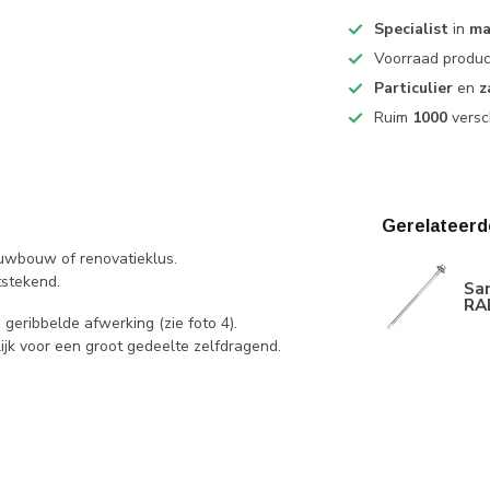
Specialist
in
ma
Voorraad produ
Particulier
en
z
Ruim
1000
versc
Gerelateerd
ieuwbouw of renovatieklus.
tstekend.
Sa
RA
 geribbelde afwerking (zie foto 4).
ijk voor een groot gedeelte zelfdragend.