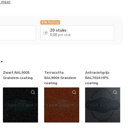
 meer
.
5%
Korting
20 stuks
0,00
per stuk
g
*
Zwart RAL9005
Terracotta
Antracietgrijs
Grandem coating
RAL8004 Grandem
RAL7016 HPS
coating
coating