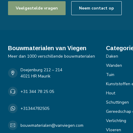
Veelgestelde vragen
Neem contact op
Bouwmaterialen van Viegen
Categori
Meer dan 1000 verschillende bouwmaterialen
Daken
Wanden
Doejenburg 212 – 214
Tuin
4021 HR Maurik
Kunststoffen 
+31 344 78 25 05
Hout
Schuttingen
+31344782505
Gereedschap 
Verlichting
bouwmaterialen@vanviegen.com
Vloeren