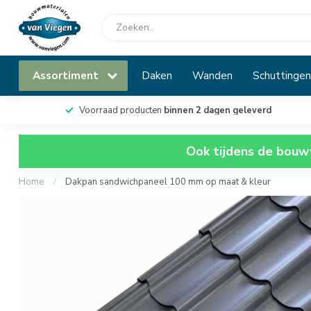
Assortiment
Daken
Wanden
Schuttingen
Voorraad producten
binnen 2 dagen geleverd
Ook tijdens de bouwv
Home
/
Dakpan sandwichpaneel 100 mm op maat & kleur