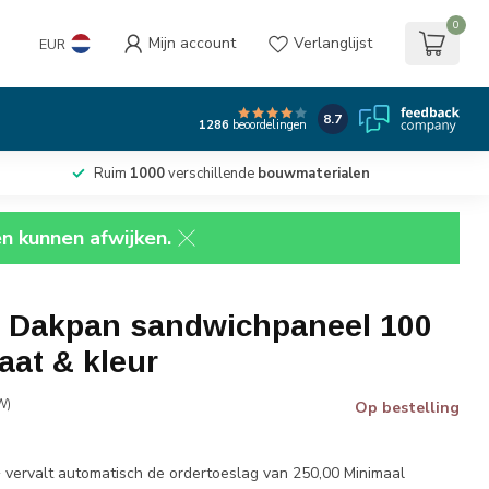
0
Mijn account
Verlanglijst
EUR
8.7
1286
beoordelingen
Ruim
1000
verschillende
bouwmaterialen
en kunnen afwijken.
 Dakpan sandwichpaneel 100
at & kleur
W)
Op bestelling
vervalt automatisch de ordertoeslag van 250,00 Minimaal