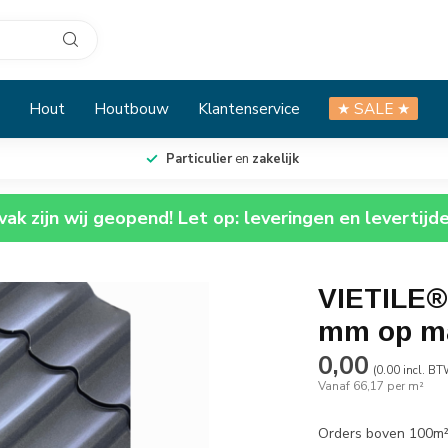
Hout
Houtbouw
Klantenservice
★ SALE ★
Particulier
en
zakelijk
ak zijn wij geopend! Let op: leveringen en levertijd
VIETILE®
mm op ma
0,00
(0.00 incl. BT
Vanaf 66,17 per m²
Orders boven 100m² 