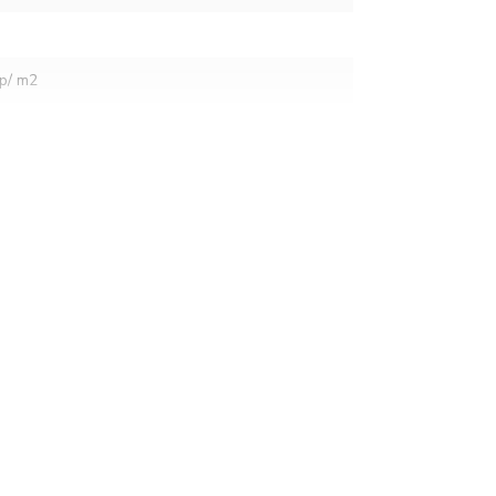
m
 p/ m2