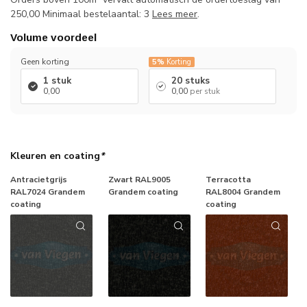
250,00 Minimaal bestelaantal: 3
Lees meer
.
Volume voordeel
Geen korting
5%
Korting
1 stuk
20 stuks
0,00
0,00
per stuk
Kleuren en coating
*
Antracietgrijs
Zwart RAL9005
Terracotta
RAL7024 Grandem
Grandem coating
RAL8004 Grandem
coating
coating