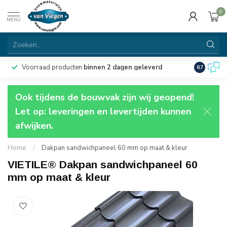
0
MENU
Voorraad producten
binnen 2 dagen geleverd
Particulie
8.7
Ook tijdens de bouwvak zijn wij geopend!
Let op: leveringen en levertijden kunnen
afwijken.
Home
/
Dakpan sandwichpaneel 60 mm op maat & kleur
VIETILE® Dakpan sandwichpaneel 60
mm op maat & kleur