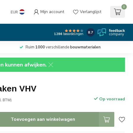
0
Mijn account
Verlanglijst
EUR
8.7
1286
beoordelingen
Ruim
1000
verschillende
bouwmaterialen
en kunnen afwijken.
aken VHV
Op voorraad
cl. BTW)
Toevoegen aan winkelwagen