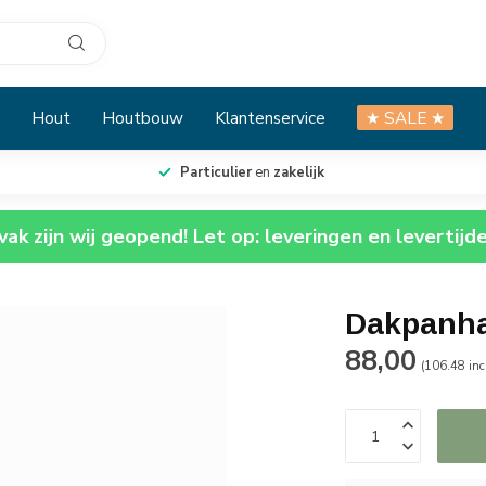
Hout
Houtbouw
Klantenservice
★ SALE ★
Particulier
en
zakelijk
ak zijn wij geopend! Let op: leveringen en levertijd
Dakpanh
88,00
(106.48 in