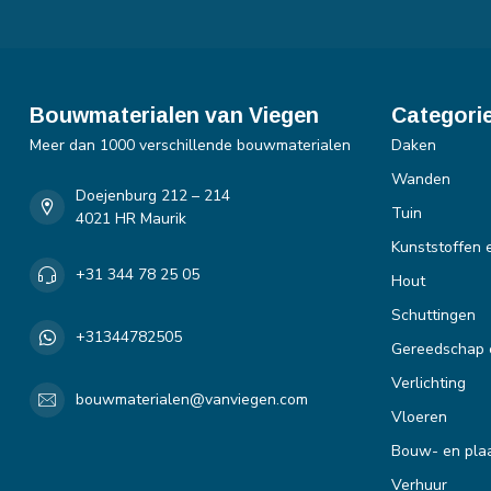
Bouwmaterialen van Viegen
Categori
Meer dan 1000 verschillende bouwmaterialen
Daken
Wanden
Doejenburg 212 – 214
Tuin
4021 HR Maurik
Kunststoffen 
+31 344 78 25 05
Hout
Schuttingen
+31344782505
Gereedschap 
Verlichting
bouwmaterialen@vanviegen.com
Vloeren
Bouw- en plaa
Verhuur