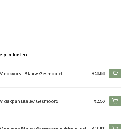
e producten
V nokvorst Blauw Gesmoord
€13,53
V dakpan Blauw Gesmoord
€2,53
V nokpan Blauw Gesmoord dubbele wel
€13,53