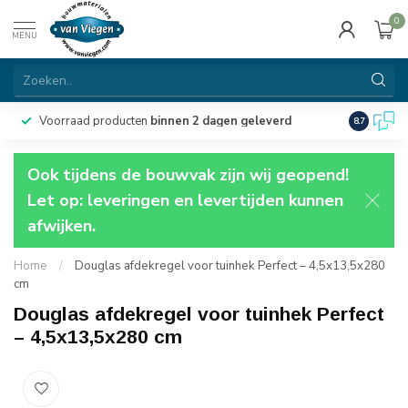
0
MENU
Voorraad producten
binnen 2 dagen geleverd
Particulie
8.7
Ook tijdens de bouwvak zijn wij geopend!
Let op: leveringen en levertijden kunnen
afwijken.
Home
/
Douglas afdekregel voor tuinhek Perfect – 4,5x13,5x280
cm
Douglas afdekregel voor tuinhek Perfect
– 4,5x13,5x280 cm