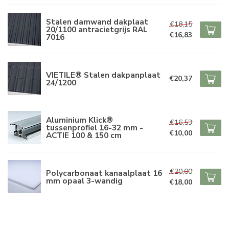
Stalen damwand dakplaat
€18,15
20/1100 antracietgrijs RAL
€16,83
7016
VIETILE® Stalen dakpanplaat
€20,37
24/1200
Aluminium Klick®
€16,53
tussenprofiel 16-32 mm -
€10,00
ACTIE 100 & 150 cm
€20,00
Polycarbonaat kanaalplaat 16
mm opaal 3-wandig
€18,00