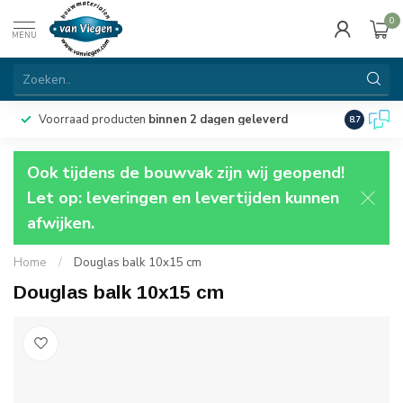
0
MENU
Voorraad producten
binnen 2 dagen geleverd
Particulie
8.7
Ook tijdens de bouwvak zijn wij geopend!
Let op: leveringen en levertijden kunnen
afwijken.
Home
/
Douglas balk 10x15 cm
Douglas balk 10x15 cm