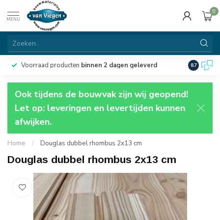
0
MENU
Voorraad producten
binnen 2 dagen geleverd
Particulie
8.7
Ook tijdens de bouwvak zijn wij geopend!
Let op: leveringen en levertijden kunnen
afwijken.
Home
/
Douglas dubbel rhombus 2x13 cm
Douglas dubbel rhombus 2x13 cm