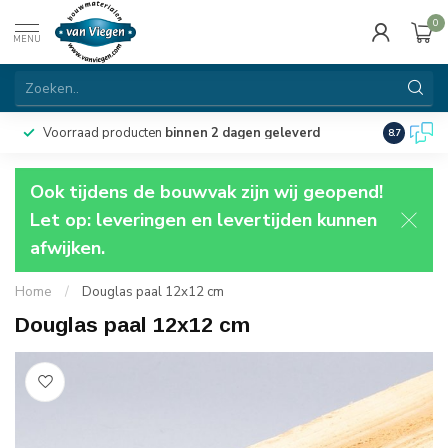
0
MENU
Voorraad producten
binnen 2 dagen geleverd
Particulie
8.7
Ook tijdens de bouwvak zijn wij geopend!
Let op: leveringen en levertijden kunnen
afwijken.
Home
/
Douglas paal 12x12 cm
Douglas paal 12x12 cm